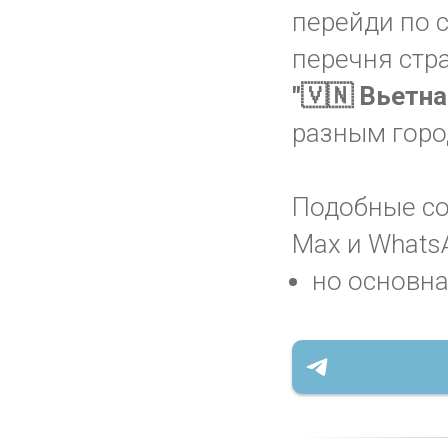
перейди по 
перечня стр
"🇻🇳 Вьетн
разным горо
Подобные соо
Max и WhatsA
но основна