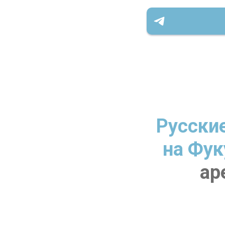
Русски
на Фук
ар