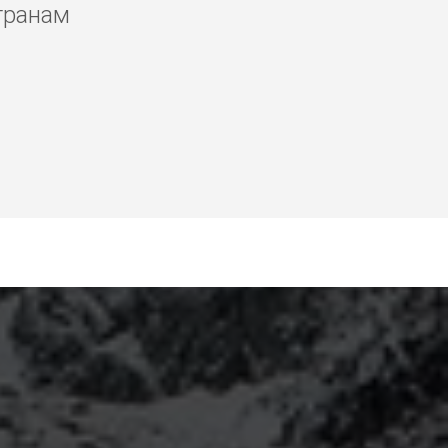
транам
нгтау, аренда яхты в