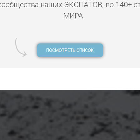
сообщества наших ЭКСПАТОВ, по 140+ с
МИРА
ПОСМОТРЕТЬ СПИСОК
цикла в Вунгтау, Прокат велосипеда в Вунгтау Прокат авто в Ву
а байка мопеда в Вунгтау