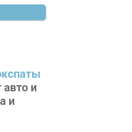
экспаты
 авто и
а и