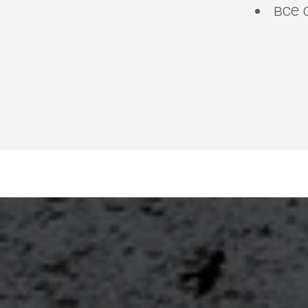
все 
Прокат скутера и мото
Вунгтау, Прокат аренд