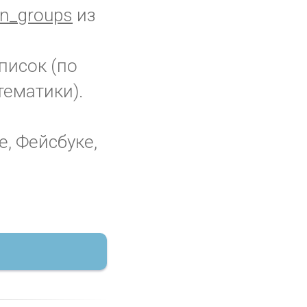
n_groups
из
писок (по
тематики).
е, Фейсбуке,