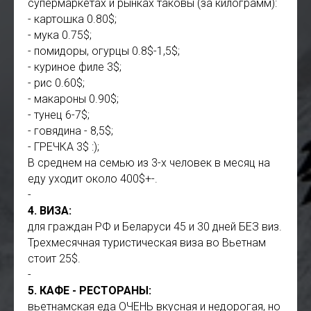
супермаркетах и рынках таковы (за килограмм):
- картошка 0.80$;
- мука 0.75$;
- помидоры, огурцы 0.8$-1,5$;
- куриное филе 3$;
- рис 0.60$;
- макароны 0.90$;
- тунец 6-7$;
- говядина - 8,5$;
- ГРЕЧКА 3$ :);
В среднем на семью из 3-х человек в месяц на
еду уходит около 400$+-.
-
4. ВИЗА:
для граждан РФ и Беларуси 45 и 30 дней БЕЗ виз.
Трехмесячная туристическая виза во Вьетнам
стоит 25$.
-
5. КАФЕ - РЕСТОРАНЫ:
вьетнамская еда ОЧЕНЬ вкусная и недорогая, но