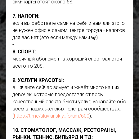
сим-карты стоят около 5$.
-
7. НАЛОГИ:
если вы работаете сами на себя и вам для этого
не нужен офис в самом центре города - налогов
для вас нет (это если между нами 🤫).
-
8. СПОРТ:
месячный абонемент в хороший спорт зал стоит
всего-то 20$.
-
9. УСЛУГИ КРАСОТЫ:
в Нячанге сейчас зимует и живёт много наших
девочек, которые предоставляют весь
качественный спектр бьюти услуг, узнавайте обо
всём в наших женских телеграм сообществах:
(
https://t.me/slavianskiy_forum/600
).
-
10. СТОМАТОЛОГ, МАССАЖ, РЕСТОРАНЫ,
РЫНКИ, ТЕННИС, БИЛЬЯРД И ТД: