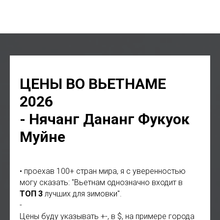
попутчики Вьетнам, визаран Вьетнам, виза Вьетнам, ВНЖ
Вьетнам, карта резидента Вьетнам
ЦЕНЫ ВО ВЬЕТНАМЕ
2026
- Нячанг Дананг Фукуок
Муйне
• проехав 100+ стран мира, я с уверенностью
могу сказать: "Вьетнам однозначно входит в
ТОП 3
лучших для зимовки".
-
Цены буду указывать +-, в $, на примере города