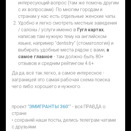
интересующий вопрос (там же помочь другим
с их вопросами). По многим городам и
странам у нас есть отдельные женские чаты.
Удобно и легко смотреть местные заведения
/ салоны / услуги именно в
Гугл картах
,
написав там нужную тему на английском
языке, например "dentistry" (стоматология) и
выбирать удобные места рядом с вами,
а
самое главное
- там должно быть 80+
отзывов и средним рейтингом 4.6+.
Да да, всё так легко, а самое интересное -
заграницей это самая рабочая схема поиска
чего либо хорошего и нужного.
проект "
ЭМИГРАНТЫ 360°
" - вся ПРАВДА о
стране.
• сохраняй наши посты, делись телеграм чатами
с друзьями.