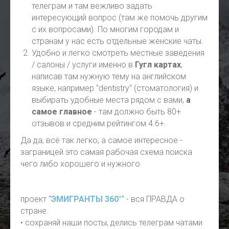
телеграм и там вежливо задать
интересующий вопрос (там же помочь другим
с их вопросами). По многим городам и
странам у нас есть отдельные женские чаты.
Удобно и легко смотреть местные заведения
/ салоны / услуги именно в
Гугл картах
,
написав там нужную тему на английском
языке, например "dentistry" (стоматология) и
выбирать удобные места рядом с вами,
а
самое главное
- там должно быть 80+
отзывов и средним рейтингом 4.6+.
Да да, всё так легко, а самое интересное -
заграницей это самая рабочая схема поиска
чего либо хорошего и нужного.
проект "
ЭМИГРАНТЫ 360°
" - вся ПРАВДА о
стране.
• сохраняй наши посты, делись телеграм чатами