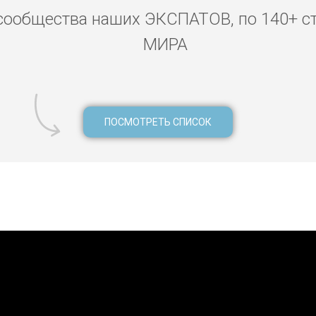
сообщества наших ЭКСПАТОВ, по 140+ с
МИРА
ПОСМОТРЕТЬ СПИСОК
де-Тенерифе, педикюр Санта-Крус-де-Тенерифе, парикмахер Са
анта-Крус-де-Тенерифе, косметолог Санта-Крус-де-Тенерифе,