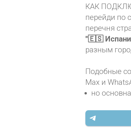
КАК ПОДКЛ
перейди по 
перечня стр
"🇪🇸 Испан
разным горо
Подобные соо
Max и WhatsA
но основна