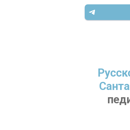
Русск
Санта
педи