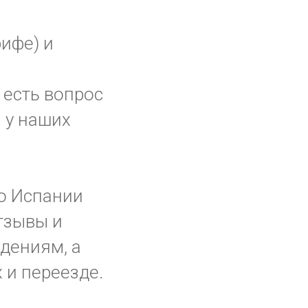
ифе) и
 есть вопрос
и у наших
о Испании
отзывы и
дениям, а
х и переезде.