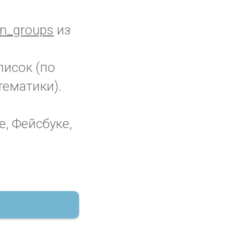
n_groups
из
писок (по
тематики).
е, Фейсбуке,