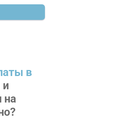
паты в
 и
 на
но?