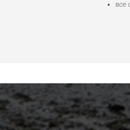
все 
Аренда квартиры Тбил
Тбилиси, аренда апар