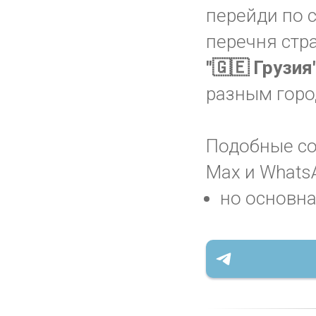
перейди по 
перечня стр
"🇬🇪 Грузия
разным горо
Подобные соо
Max и WhatsA
но основна