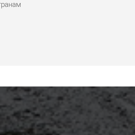
транам
, аренда виллы в