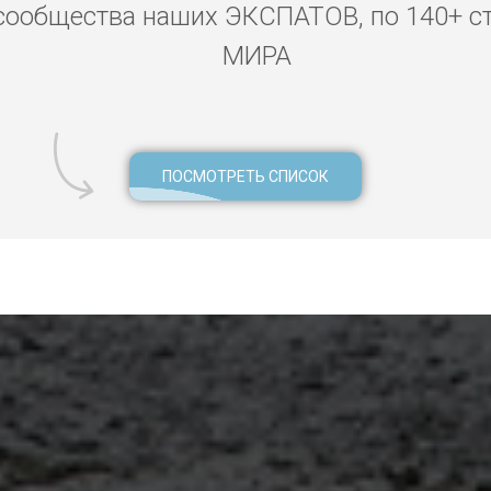
сообщества наших ЭКСПАТОВ, по 140+ с
МИРА
ПОСМОТРЕТЬ СПИСОК
иси длительно, аренда жилья в Тбилиси, аренда дома Тбилиси
таментов в Тбилиси