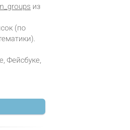
n_groups
из
исок (по
тематики).
е, Фейсбуке,