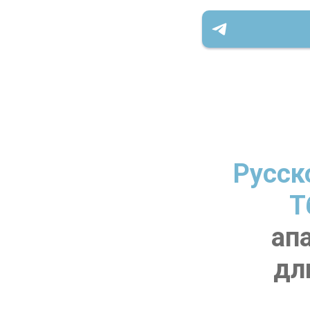
Русск
Т
ап
дл