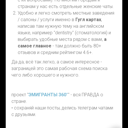
странам у нас есть отдельные женские чаты.
Удобно и легко смотреть местные заведения
/ салоны / услуги именно в
Гугл картах
,
написав там нужную тему на английском
языке, например "dentistry" (стоматология) и
выбирать удобные места рядом с вами,
а
самое главное
- там должно быть 80+
отзывов и средним рейтингом 4.6+.
Да да, всё так легко, а самое интересное -
заграницей это самая рабочая схема поиска
чего либо хорошего и нужного.
проект "
ЭМИГРАНТЫ 360°
" - вся ПРАВДА о
стране.
• сохраняй наши посты, делись телеграм чатами
с друзьями.