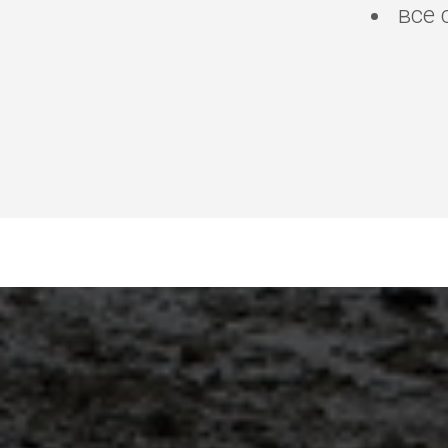
все 
сантехник Самуи, эле
стиральной машинки 