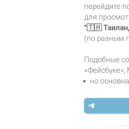
перейдите п
для просмот
"🇹🇭 Таила
(по разным 
Подобные соо
«Фейсбуке», 
но основна