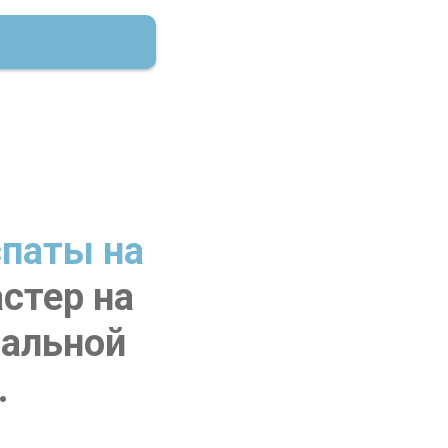
спаты на
астер на
ральной
.