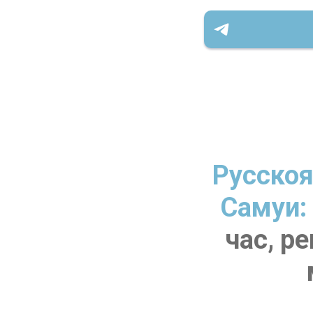
Русскоя
Самуи:
час, р