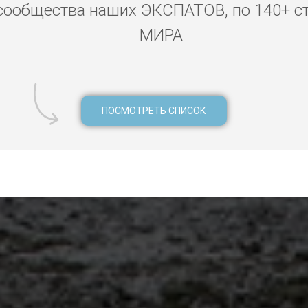
сообщества наших ЭКСПАТОВ, по 140+ с
МИРА
ПОСМОТРЕТЬ СПИСОК
ктрик Самуи, мастер муж на час Самуи, ремонт кондиционера С
Самуи, ремонт холодильника Самуи