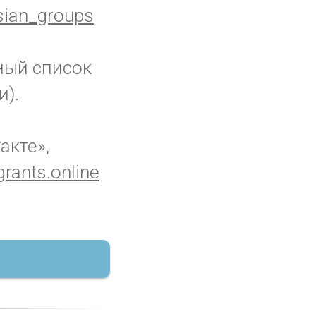
ian_groups
ный список
и).
акте»,
rants.online