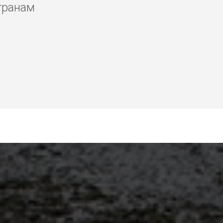
транам
амуи, ремонт