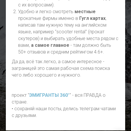
с их вопросами).
Удобно и легко смотреть
местные
прокатные фирмы именно в
Гугл картах
,
написав там нужную тему на английском
языке, например "scooter rental" (прокат
скутеров) и выбирать удобные места рядом с
вами,
а самое главное
- там должно быть
50+ отзывов и средним рейтингом 4.6+.
Да да, всё так легко, а самое интересное -
заграницей это самая рабочая схема поиска
чего либо хорошего и нужного.
проект "
ЭМИГРАНТЫ 360°
" - вся ПРАВДА о
стране.
• сохраняй наши посты, делись телеграм чатами
с друзьями.