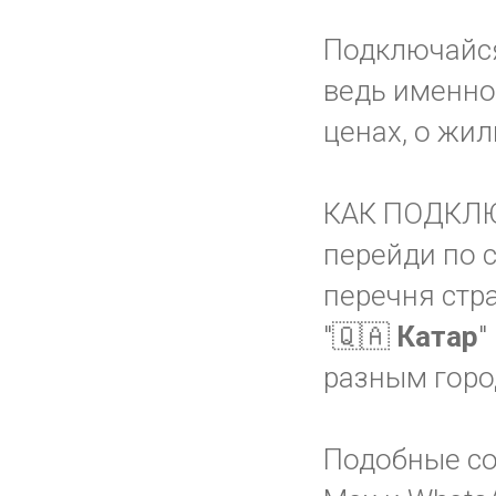
Подключайс
ведь именно 
ценах, о жил
КАК ПОДКЛ
перейди по 
перечня стр
"🇶🇦
Катар
"
разным горо
Подобные соо