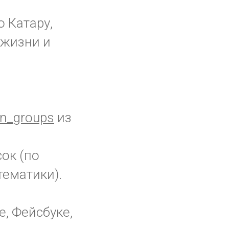
о Катару,
 жизни и
n_groups
из
сок (по
тематики).
е, Фейсбуке,