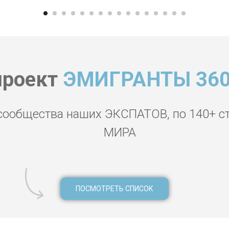
проект
ЭМИГРАНТЫ 360
сообщества наших ЭКСПАТОВ, по 140+ с
МИРА
ПОСМОТРЕТЬ СПИСОК
р Доха, русская диаспора Катара Доха, зимовка переезд релока