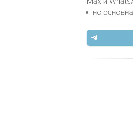
Max и WhatsA
но основна