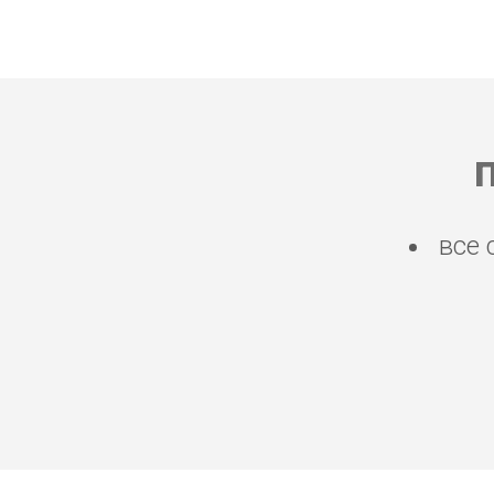
все 
русские экспаты Ката