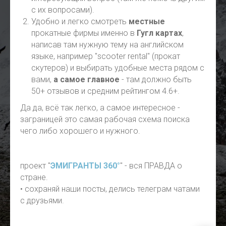
с их вопросами).
Удобно и легко смотреть
местные
прокатные фирмы именно в
Гугл картах
,
написав там нужную тему на английском
языке, например "scooter rental" (прокат
скутеров) и выбирать удобные места рядом с
вами,
а самое главное
- там должно быть
50+ отзывов и средним рейтингом 4.6+.
Да да, всё так легко, а самое интересное -
заграницей это самая рабочая схема поиска
чего либо хорошего и нужного.
проект "
ЭМИГРАНТЫ 360°
" - вся ПРАВДА о
стране.
• сохраняй наши посты, делись телеграм чатами
с друзьями.