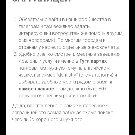
Обязательно зайти в наши сообщества в
телеграм и там вежливо задать
интересующий вопрос (там же помочь другим
с их вопросами). По многим городам и
странам у нас есть отдельные женские чаты.
Удобно и легко смотреть местные заведения
/ салоны / услуги именно в
Гугл картах
,
написав там нужную тему на английском
языке, например "dentistry" (стоматология) и
выбирать удобные места рядом с вами,
а
самое главное
- там должно быть 80+
отзывов и средним рейтингом 4.6+.
Да да, всё так легко, а самое интересное -
заграницей это самая рабочая схема поиска
чего либо хорошего и нужного.