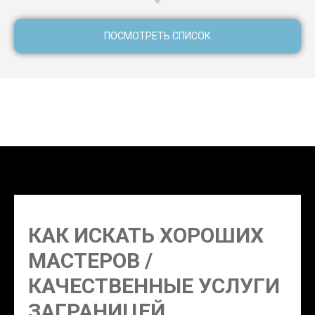
ПОСМОТРЕТЬ СПИСОК
Окленд няня, брови ресницы волосы наращивание
Окленд, эпиляция Окленд, тату мастер Окленд, стилист
макияж Окленд, сёрф-инструктор Окленд
КАК ИСКАТЬ ХОРОШИХ
МАСТЕРОВ /
КАЧЕСТВЕННЫЕ УСЛУГИ
ЗАГРАНИЦЕЙ