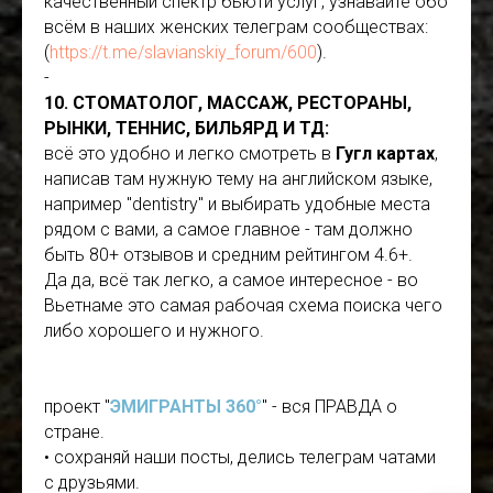
качественный спектр бьюти услуг, узнавайте обо
всём в наших женских телеграм сообществах:
(
https://t.me/slavianskiy_forum/600
).
-
10. СТОМАТОЛОГ, МАССАЖ, РЕСТОРАНЫ,
РЫНКИ, ТЕННИС, БИЛЬЯРД И ТД:
всё это удобно и легко смотреть в
Гугл картах
,
написав там нужную тему на английском языке,
например "dentistry" и выбирать удобные места
рядом с вами, а самое главное - там должно
быть 80+ отзывов и средним рейтингом 4.6+.
Да да, всё так легко, а самое интересное - во
Вьетнаме это самая рабочая схема поиска чего
либо хорошего и нужного.
проект "
ЭМИГРАНТЫ 360°
" - вся ПРАВДА о
стране.
• сохраняй наши посты, делись телеграм чатами
с друзьями.