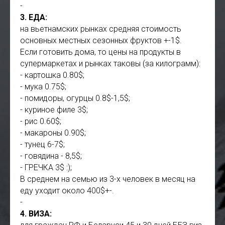
-
3. ЕДА:
на вьетнамских рынках средняя стоимость
основных местных сезонных фруктов +-1$.
Если готовить дома, то цены на продукты в
супермаркетах и рынках таковы (за килограмм):
- картошка 0.80$;
- мука 0.75$;
- помидоры, огурцы 0.8$-1,5$;
- куриное филе 3$;
- рис 0.60$;
- макароны 0.90$;
- тунец 6-7$;
- говядина - 8,5$;
- ГРЕЧКА 3$ :);
В среднем на семью из 3-х человек в месяц на
еду уходит около 400$+-.
-
4. ВИЗА: