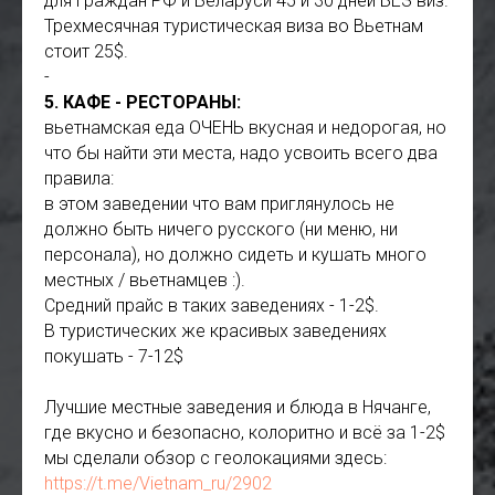
для граждан РФ и Беларуси 45 и 30 дней БЕЗ виз.
Трехмесячная туристическая виза во Вьетнам
стоит 25$.
-
5. КАФЕ - РЕСТОРАНЫ:
вьетнамская еда ОЧЕНЬ вкусная и недорогая, но
что бы найти эти места, надо усвоить всего два
правила:
в этом заведении что вам приглянулось не
должно быть ничего русского (ни меню, ни
персонала), но должно сидеть и кушать много
местных / вьетнамцев :).
Средний прайс в таких заведениях - 1-2$.
В туристических же красивых заведениях
покушать - 7-12$
Лучшие местные заведения и блюда в Нячанге,
где вкусно и безопасно, колоритно и всё за 1-2$
мы сделали обзор с геолокациями здесь:
https://t.me/Vietnam_ru/2902