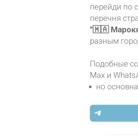
перейди по 
перечня стр
"🇲🇦 Марок
разным горо
Подобные соо
Max и WhatsA
но основна