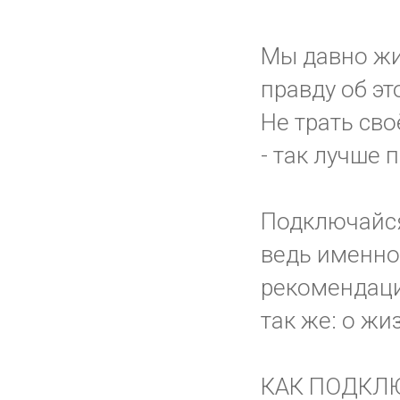
Мы давно жи
правду об эт
Не трать сво
- так лучше 
Подключайс
ведь именно 
рекомендаци
так же: о жи
КАК ПОДКЛ