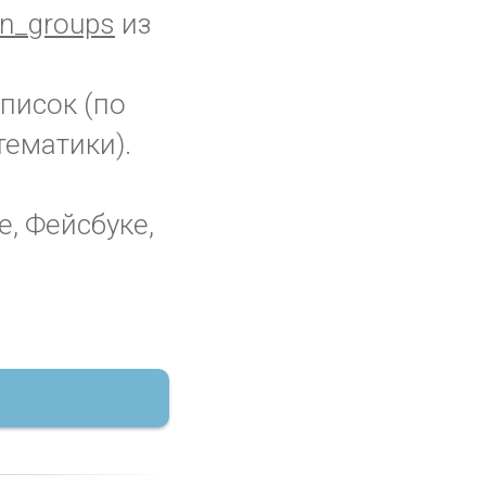
n_groups
из
список (по
тематики).
е, Фейсбуке,