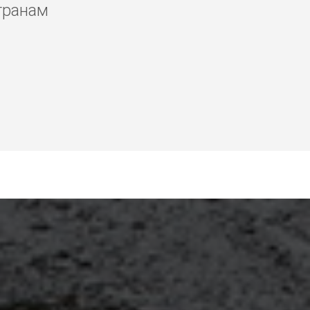
транам
ракеше, где лучше
ракеше