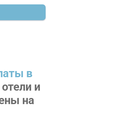
паты в
 отели и
цены на