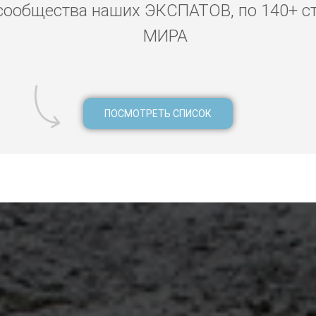
сообщества наших ЭКСПАТОВ, по 140+ с
МИРА
ПОСМОТРЕТЬ СПИСОК
рракеше, где остановиться в Марракеше, где лучше жить в Мар
, цены на еду и фрукты в Марракеше, цены на алкоголь в Мар