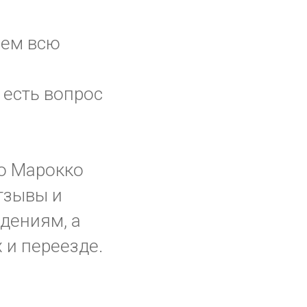
аем всю
 есть вопрос
о Марокко
отзывы и
дениям, а
х и переезде.