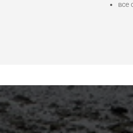
все 
Где лучше отели в Ма
отдыхать в Марракеше