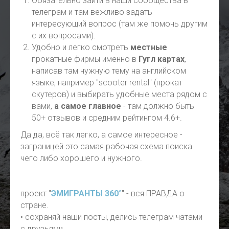
Обязательно зайти в наши сообщества в
телеграм и там вежливо задать
интересующий вопрос (там же помочь другим
с их вопросами).
Удобно и легко смотреть
местные
прокатные фирмы именно в
Гугл картах
,
написав там нужную тему на английском
языке, например "scooter rental" (прокат
скутеров) и выбирать удобные места рядом с
вами,
а самое главное
- там должно быть
50+ отзывов и средним рейтингом 4.6+.
Да да, всё так легко, а самое интересное -
заграницей это самая рабочая схема поиска
чего либо хорошего и нужного.
проект "
ЭМИГРАНТЫ 360°
" - вся ПРАВДА о
стране.
• сохраняй наши посты, делись телеграм чатами
с друзьями.