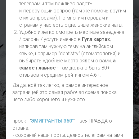
телеграм и там вежливо задать
интересующий вопрос (там же помочь другим
с их вопросами). По многим городам и
странам у нас есть отдельные женские чаты.
Удобно и легко смотреть местные заведения
/ салоны / услуги именно в
Гугл картах
,
написав там нужную тему на английском
языке, например "dentistry" (стоматология) и
выбирать удобные места рядом с вами,
а
самое главное
- там должно быть 80+
отзывов и средним рейтингом 4.6+.
Да да, всё так легко, а самое интересное -
заграницей это самая рабочая схема поиска
чего либо хорошего и нужного.
проект "
ЭМИГРАНТЫ 360°
" - вся ПРАВДА о
стране.
• сохраняй наши посты, делись телеграм чатами