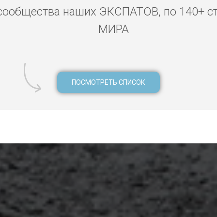
сообщества наших ЭКСПАТОВ, по 140+ с
МИРА
ПОСМОТРЕТЬ СПИСОК
 ресницы волосы наращивание Кобулети, эпиляция Кобулети, та
лети, стоматолог Кобулети