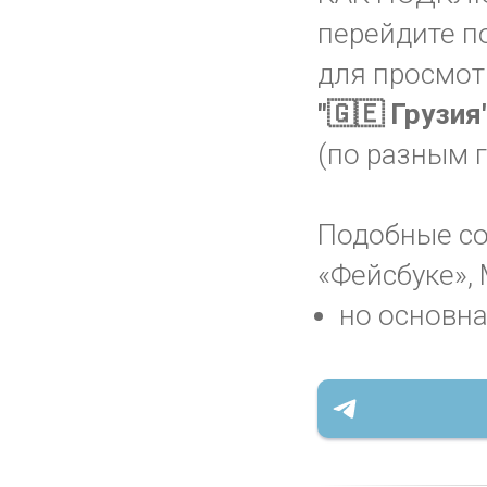
перейдите п
для просмот
"🇬🇪 Грузия
(по разным 
Подобные соо
«Фейсбуке», 
но основна