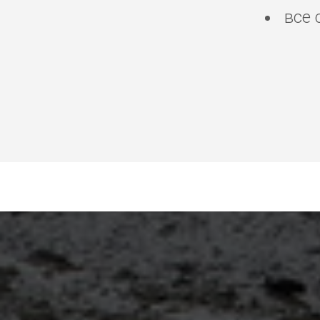
все 
няня Кобулети, брови
стилист макияж Кобу