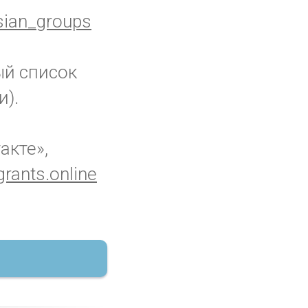
ian_groups
ый список
и).
акте»,
rants.online