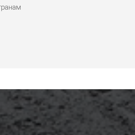
транам
ту мастер Кобулети,