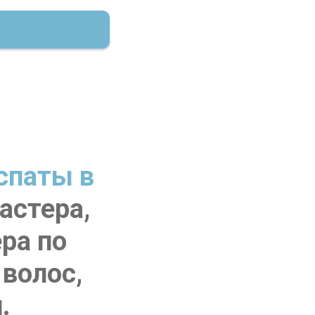
спаты в
астера,
ра по
волос,
.