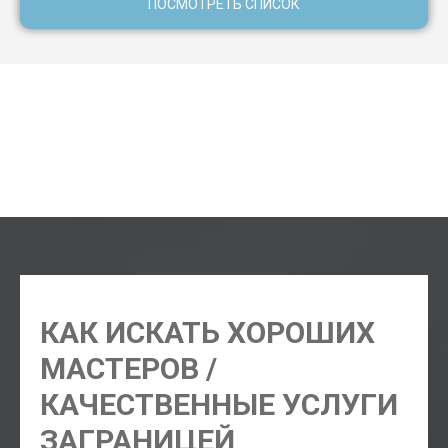
ПОСМОТРЕТЬ СПИСОК
сантехник Пуэрто-де-ла-Крус, электрик Пуэрто-де-ла-
Крус, мастер муж на час Пуэрто-де-ла-Крус, ремонт
кондиционера Пуэрто-де-ла-Крус, ремонт стиральной
машинки Пуэрто-де-ла-Крус, ремонт холодильника
Пуэрто-де-ла-Крус
КАК ИСКАТЬ ХОРОШИХ
МАСТЕРОВ /
КАЧЕСТВЕННЫЕ УСЛУГИ
ЗАГРАНИЦЕЙ