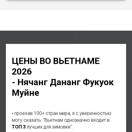
адвокат Хошимин, юрист Хошимин, нотариус Хошимин,
клининг уборка Хошимин, стоматолог Хошимин
ЦЕНЫ ВО ВЬЕТНАМЕ
2026
- Нячанг Дананг Фукуок
Муйне
• проехав 100+ стран мира, я с уверенностью
могу сказать: "Вьетнам однозначно входит в
ТОП 3
лучших для зимовки".