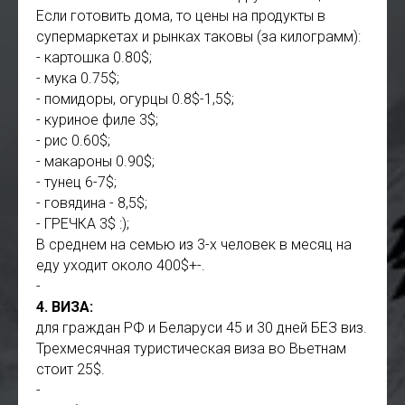
Если готовить дома, то цены на продукты в
супермаркетах и рынках таковы (за килограмм):
- картошка 0.80$;
- мука 0.75$;
- помидоры, огурцы 0.8$-1,5$;
- куриное филе 3$;
- рис 0.60$;
- макароны 0.90$;
- тунец 6-7$;
- говядина - 8,5$;
- ГРЕЧКА 3$ :);
В среднем на семью из 3-х человек в месяц на
еду уходит около 400$+-.
-
4. ВИЗА:
для граждан РФ и Беларуси 45 и 30 дней БЕЗ виз.
Трехмесячная туристическая виза во Вьетнам
стоит 25$.
-