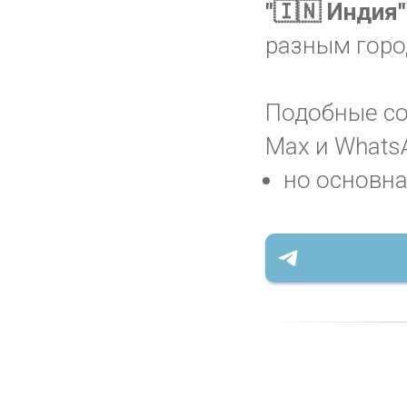
"🇮🇳 Индия"
разным горо
Подобные соо
Max и WhatsA
но основна