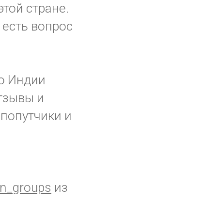
той стране.
 есть вопрос
о Индии
отзывы и
 попутчики и
n_groups
из