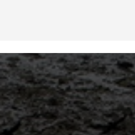
попутчики Гоа, визара