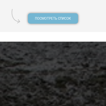
ПОСМОТРЕТЬ СПИСОК
н Гоа, виза Гоа, ВНЖ Гоа, карта резидента Гоа