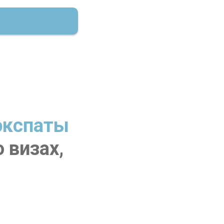
экспаты
 визах,