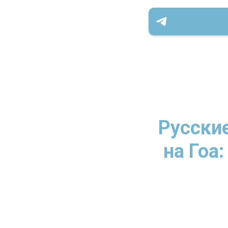
Русски
на Гоа: