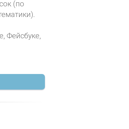
сок (по
тематики).
е, Фейсбуке,