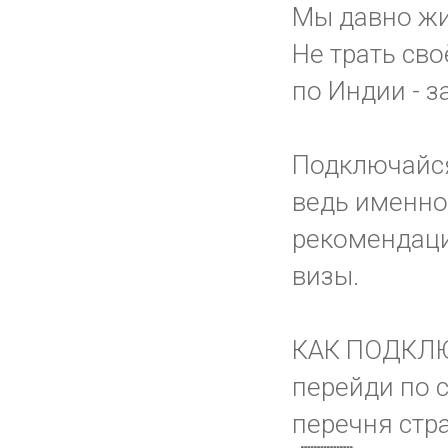
Мы давно жи
Не трать сво
по Индии - з
Подключайс
ведь именно 
рекомендации
визы.
КАК ПОДКЛ
перейди по 
перечня стр