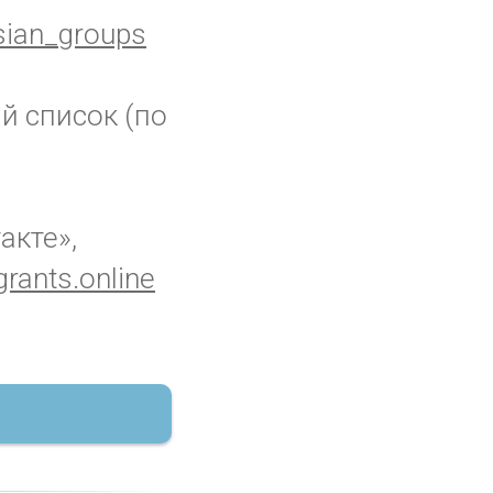
ian_groups
й список (по
акте»,
rants.online