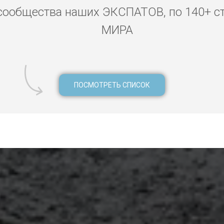
сообщества наших ЭКСПАТОВ, по 140+ с
МИРА
ПОСМОТРЕТЬ СПИСОК
цы волосы наращивание Гоа, эпиляция Гоа, тату мастер Гоа, ст