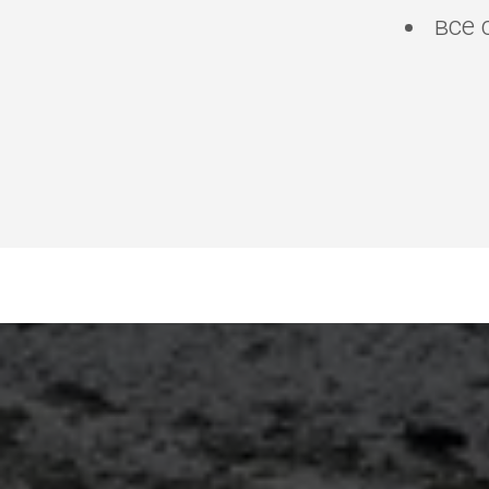
все 
няня Гоа, брови ресни
сёрф-инструктор Гоа