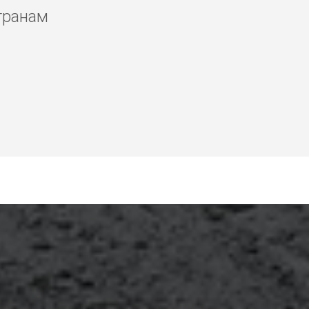
транам
илист макияж Гоа,