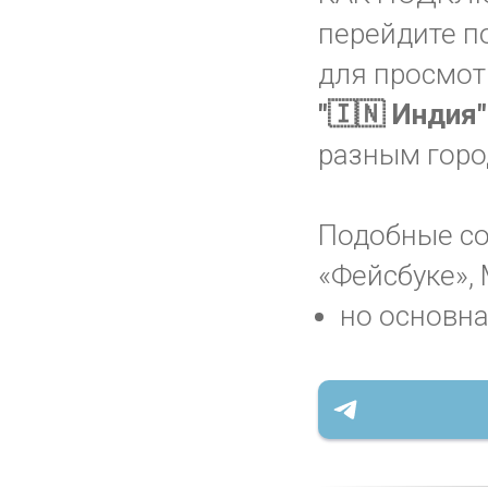
перейдите п
для просмот
"🇮🇳 Индия
разным горо
Подобные соо
«Фейсбуке», 
но основна