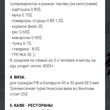
супермаркетах и рынках таковы (за килограмм):
- картошка 0.80$;
- мука 0.75$;
- помидоры, огурцы 0.8$-1,5$;
- куриное филе 3$;
- рис 0.60$;
- макароны 0.90$;
- тунец 6-7$;
- говядина - 8,5$;
- ГРЕЧКА 3$ :);
В среднем на семью из 3-х человек в месяц на
еду уходит около 400$+-.
-
4. ВИЗА:
для граждан РФ и Беларуси 45 и 30 дней БЕЗ виз.
Трехмесячная туристическая виза во Вьетнам
стоит 25$.
-
5. КАФЕ - РЕСТОРАНЫ: