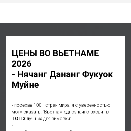
адвокат Фукуок, юрист Фукуок, нотариус Фукуок, клининг
уборка Фукуок, стоматолог Фукуок
ЦЕНЫ ВО ВЬЕТНАМЕ
2026
- Нячанг Дананг Фукуок
Муйне
• проехав 100+ стран мира, я с уверенностью
могу сказать: "Вьетнам однозначно входит в
ТОП 3
лучших для зимовки".
-