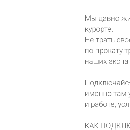
Мы давно жи
курорте.
Не трать сво
по прокату т
наших экспа
Подключайс
именно там у
и работе, ус
КАК ПОДКЛ