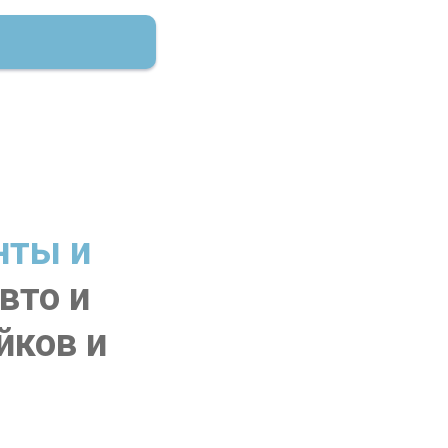
нты и
вто и
йков и