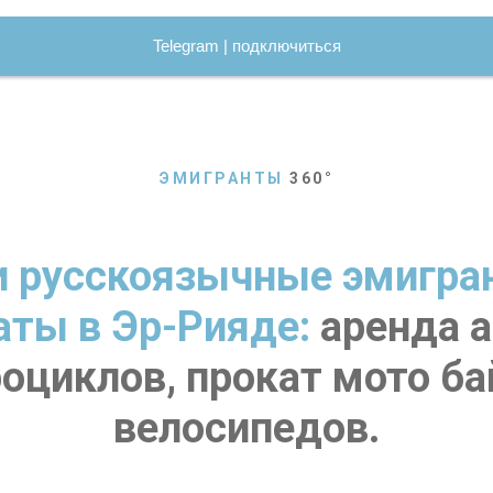
Telegram | подключиться
ЭМИГРАНТЫ
360
°
 русскоязычные эмигра
аты в Эр-Рияде:
аренда а
оциклов, прокат мото ба
велосипедов.