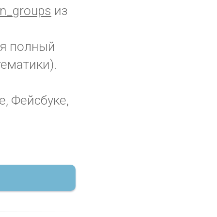
n_groups
из
тся полный
ематики).
е, Фейсбуке,