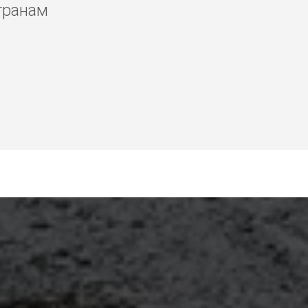
транам
в Эр-Рияд, аренда