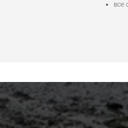
все 
аренда авто машин Эр
велосипедов Эр-Рияд