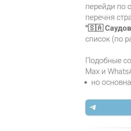
перейди по 
перечня стр
"🇸🇦 Саудо
список (по 
Подобные соо
Max и WhatsA
но основна