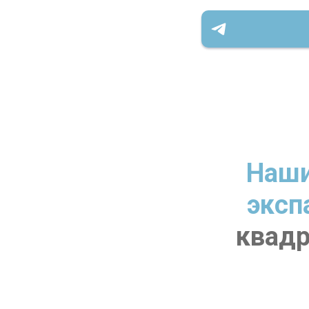
Наши
эксп
квадр