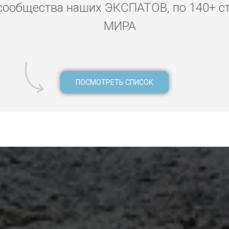
сообщества наших ЭКСПАТОВ, по 140+ с
МИРА
ПОСМОТРЕТЬ СПИСОК
-Рияд, аренда яхт Эр-Рияд, прокат байков скутеров мотоцикло