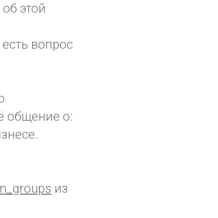
 об этой
 есть вопрос
о
ё общение о:
изнесе.
n_groups
из