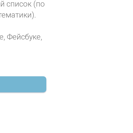
ый список (по
тематики).
е, Фейсбуке,