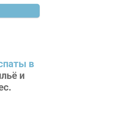
спаты в
льё и
ес.