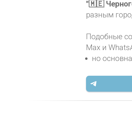
"🇲🇪 Черно
разным горо
Подобные соо
Max и WhatsA
но основна