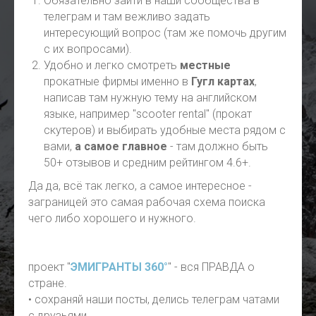
Обязательно зайти в наши сообщества в
телеграм и там вежливо задать
интересующий вопрос (там же помочь другим
с их вопросами).
Удобно и легко смотреть
местные
прокатные фирмы именно в
Гугл картах
,
написав там нужную тему на английском
языке, например "scooter rental" (прокат
скутеров) и выбирать удобные места рядом с
вами,
а самое главное
- там должно быть
50+ отзывов и средним рейтингом 4.6+.
Да да, всё так легко, а самое интересное -
заграницей это самая рабочая схема поиска
чего либо хорошего и нужного.
проект "
ЭМИГРАНТЫ 360°
" - вся ПРАВДА о
стране.
• сохраняй наши посты, делись телеграм чатами
с друзьями.