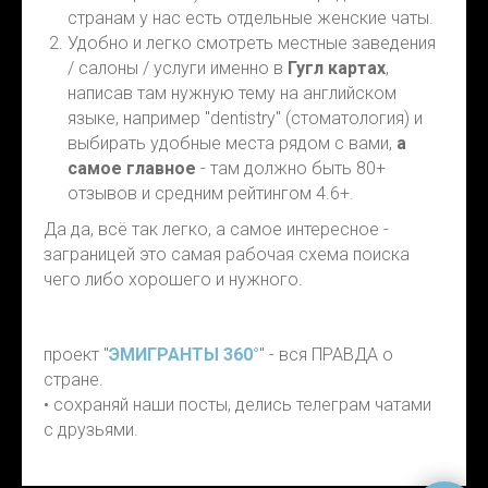
странам у нас есть отдельные женские чаты.
Удобно и легко смотреть местные заведения
/ салоны / услуги именно в
Гугл картах
,
написав там нужную тему на английском
языке, например "dentistry" (стоматология) и
выбирать удобные места рядом с вами,
а
самое главное
- там должно быть 80+
отзывов и средним рейтингом 4.6+.
Да да, всё так легко, а самое интересное -
заграницей это самая рабочая схема поиска
чего либо хорошего и нужного.
проект "
ЭМИГРАНТЫ 360°
" - вся ПРАВДА о
стране.
• сохраняй наши посты, делись телеграм чатами
с друзьями.