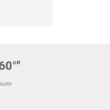
-Даби, йога Абу-Даби,
60°"
аших