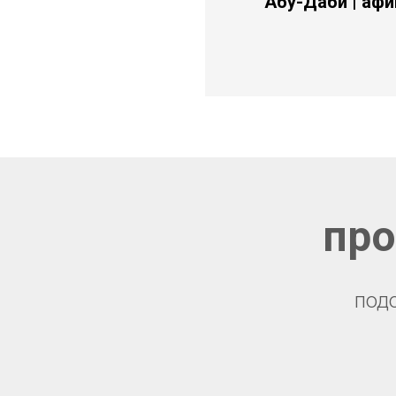
"Абу-Даби
| аф
Афиша Абу-Даби, конц
настольные игры Абу-
про
под