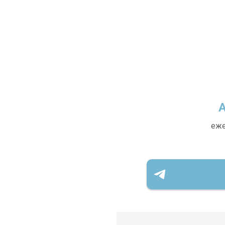
А
еже