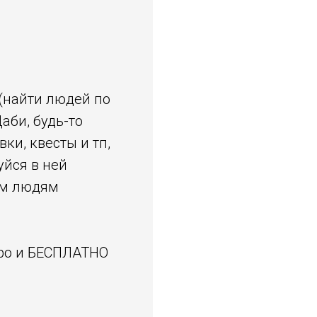
(найти людей по
аби, будь-то
ки, квесты и тп,
уйся в ней
ым людям
ро и БЕСПЛАТНО