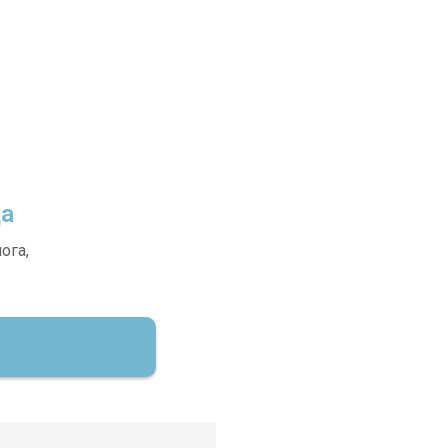
да
ога,