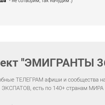
иша"
- не сотворим, так начудим :)
ерты Абу-Даби, квизы Абу-Даби, волейбол Абу-Даби, теннис Абу
Даби, танцы Абу-Даби, походы Абу-Даби, мафия Абу-Даби
ект "ЭМИГРАНТЫ 3
обные ТЕЛЕГРАМ афиши и сообщества н
ЭКСПАТОВ, есть по 140+ странам МИРА